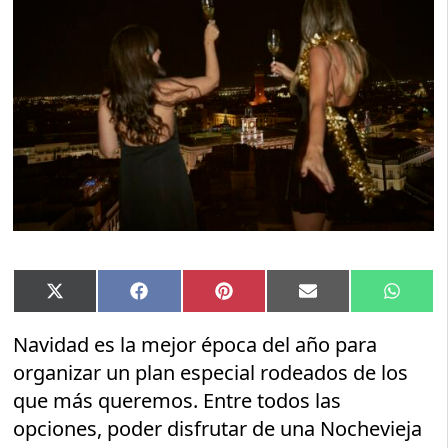
Compartir
Compartir
Compartir
Compartir
Compar
X
Facebook
Pinterest
Email
Whats
en
en
en
en
en
(Twitter)
Navidad es la mejor época del año para
organizar un plan especial rodeados de los
que más queremos. Entre todos las
opciones, poder disfrutar de una Nochevieja