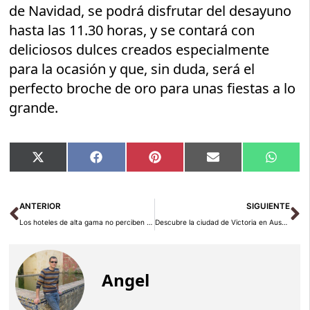
de Navidad, se podrá disfrutar del desayuno
hasta las 11.30 horas, y se contará con
deliciosos dulces creados especialmente
para la ocasión y que, sin duda, será el
perfecto broche de oro para unas fiestas a lo
grande.
Compartir
Compartir
Compartir
Compartir
Compar
X
Facebook
Pinterest
Email
Whats
en
en
en
en
en
(Twitter)
Ant
Si
ANTERIOR
SIGUIENTE
Los hoteles de alta gama no perciben Airbnb como una amenaza
Descubre la ciudad de Victoria en Australia
Angel