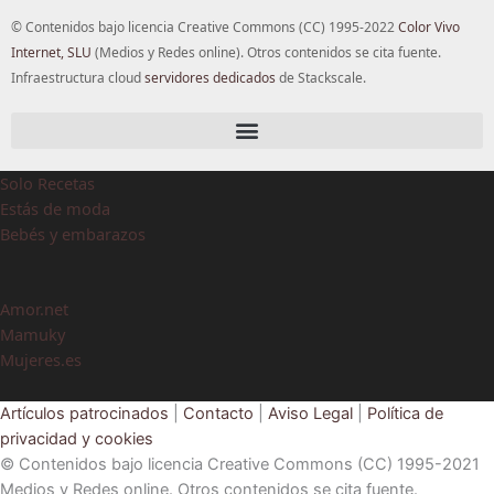
© Contenidos bajo licencia Creative Commons (CC) 1995-2022
Color Vivo
Internet, SLU
(Medios y Redes online). Otros contenidos se cita fuente.
Infraestructura cloud
servidores dedicados
de Stackscale.
Solo Recetas
Estás de moda
Bebés y embarazos
Amor.net
Mamuky
Mujeres.es
Artículos patrocinados
|
Contacto
|
Aviso Legal
|
Política de
privacidad y cookies
© Contenidos bajo licencia Creative Commons (CC) 1995-2021
Medios y Redes online. Otros contenidos se cita fuente.