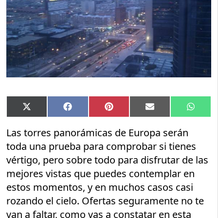
Compartir
Compartir
Compartir
Compartir
Compar
X
Facebook
Pinterest
Email
Whats
en
en
en
en
en
(Twitter)
Las torres panorámicas de Europa serán
toda una prueba para comprobar si tienes
vértigo, pero sobre todo para disfrutar de las
mejores vistas que puedes contemplar en
estos momentos, y en muchos casos casi
rozando el cielo. Ofertas seguramente no te
van a faltar, como vas a constatar en esta