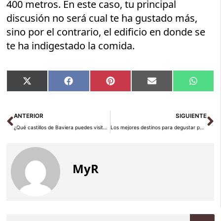
400 metros. En este caso, tu principal
discusión no será cual te ha gustado más,
sino por el contrario, el edificio en donde se
te ha indigestado la comida.
Compartir
Compartir
Compartir
Compartir
Compar
X
Facebook
Pinterest
Email
Whats
en
en
en
en
en
(Twitter)
Ant
Si
ANTERIOR
SIGUIENTE
¿Qué castillos de Baviera puedes visitar en tu viaje?
Los mejores destinos para degustar percebes en Galicia
MyR
Buscar