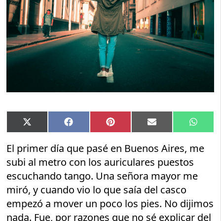
Compartir
Compartir
Compartir
Compartir
Compar
X
Facebook
Pinterest
Email
Whats
en
en
en
en
en
(Twitter)
El primer día que pasé en Buenos Aires, me
subi al metro con los auriculares puestos
escuchando tango. Una señora mayor me
miró, y cuando vio lo que saía del casco
empezó a mover un poco los pies. No dijimos
nada. Fue, por razones que no sé explicar del