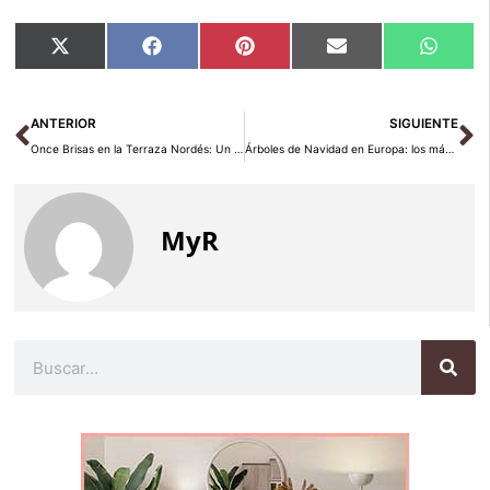
Compartir
Compartir
Compartir
Compartir
Compar
X
Facebook
Pinterest
Email
Whats
en
en
en
en
en
(Twitter)
Ant
Si
ANTERIOR
SIGUIENTE
Once Brisas en la Terraza Nordés: Un Verano Atlántico en Madrid
Árboles de Navidad en Europa: los más espectaculares de 2026
MyR
Buscar