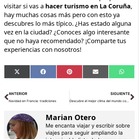
visitar si vas a
hacer turismo en La Coruña
,
hay muchas cosas más pero con esto ya
descubres lo más típico. ¿Has estado alguna
vez en la ciudad? ¿Conoces algo interesante
que no haya recomendado? ¡Comparte tus
experiencias con nosotros!
Compartir
Compartir
Compartir
Compartir
Compar
X
Facebook
Pinterest
Email
Whats
en
en
en
en
en
(Twitter)
Ant
Si
ANTERIOR
SIGUIENTE
Navidad en Francia: tradiciones
Descubre el mejor clima del mundo con el documental “La sonrisa del sol”
Marian Otero
Me encanta viajar y escribir sobre
viajes para seguir ampliando la