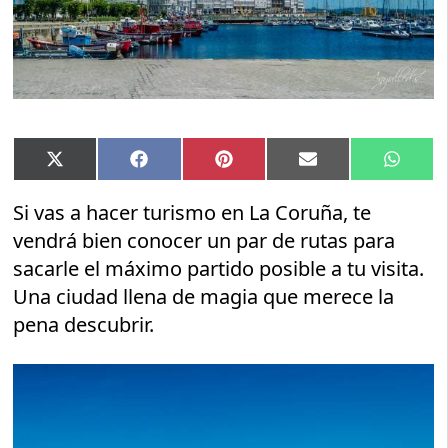
Compartir
Compartir
Compartir
Compartir
Compar
X
Facebook
Pinterest
Email
Whats
en
en
en
en
en
(Twitter)
Si vas a hacer turismo en La Coruña, te
vendrá bien conocer un par de rutas para
sacarle el máximo partido posible a tu visita.
Una ciudad llena de magia que merece la
pena descubrir.