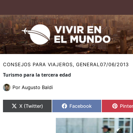
Ir
al
contenido
CONSEJOS PARA VIAJEROS
,
GENERAL
07/06/2013
Turismo para la tercera edad
Por
Augusto Baldi
Compartir
Compartir
Compartir
Compartir
Compa
Compa
en
en
en
en
en
en
X (Twitter)
Facebook
Pinte