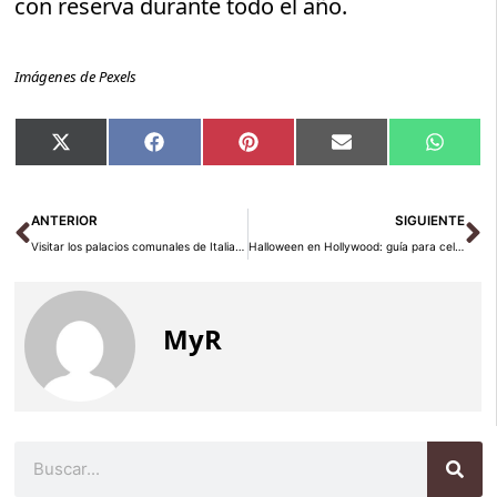
con reserva durante todo el año.
Imágenes de Pexels
Compartir
Compartir
Compartir
Compartir
Compar
X
Facebook
Pinterest
Email
Whats
en
en
en
en
en
(Twitter)
Ant
Si
ANTERIOR
SIGUIENTE
Visitar los palacios comunales de Italia: guía 2026
Halloween en Hollywood: guía para celebrarlo en 2026
MyR
Buscar