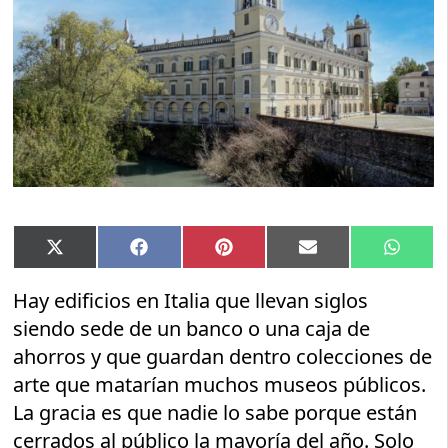
Compartir
Compartir
Compartir
Compartir
Compar
X
Facebook
Pinterest
Email
Whats
en
en
en
en
en
(Twitter)
Hay edificios en Italia que llevan siglos
siendo sede de un banco o una caja de
ahorros y que guardan dentro colecciones de
arte que matarían muchos museos públicos.
La gracia es que nadie lo sabe porque están
cerrados al público la mayoría del año. Solo