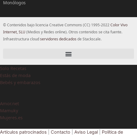
Monólogos
© Contenidos bajo licencia Creative Commons (CC) 1995-2022
Color Vivo
Internet, SLU
(Medios y Redes online). Otros contenidos se cita fuente.
Infraestructura cloud
servidores dedicados
de Stackscale.
Solo Recetas
Estás de moda
Bebés y embarazos
Amor.net
Mamuky
Mujeres.es
Artículos patrocinados
|
Contacto
|
Aviso Legal
|
Política de