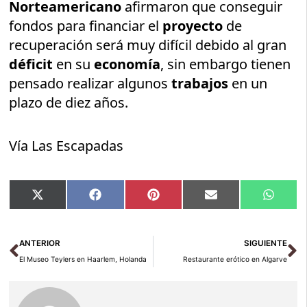
Norteamericano
afirmaron que conseguir
fondos para financiar el
proyecto
de
recuperación será muy difícil debido al gran
déficit
en su
economía
, sin embargo tienen
pensado realizar algunos
trabajos
en un
plazo de diez años.
Vía Las Escapadas
Compartir
Compartir
Compartir
Compartir
Compar
X
Facebook
Pinterest
Email
Whats
en
en
en
en
en
(Twitter)
Ant
Si
ANTERIOR
SIGUIENTE
El Museo Teylers en Haarlem, Holanda
Restaurante erótico en Algarve