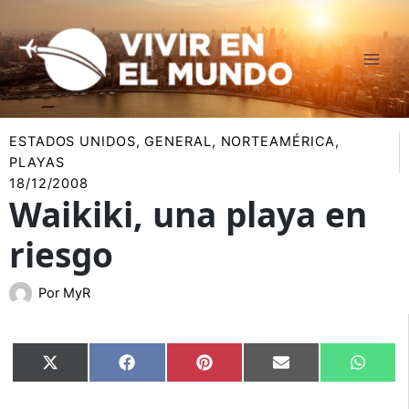
Ir
al
contenido
ESTADOS UNIDOS
,
GENERAL
,
NORTEAMÉRICA
,
PLAYAS
18/12/2008
Waikiki, una playa en
riesgo
Por
MyR
Compartir
Compartir
Compartir
Compartir
Compar
X
Facebook
Pinterest
Email
Whats
en
en
en
en
en
(Twitter)