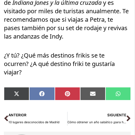
de
Indiana Jones y la última cruzada
y es
visitado por miles de turistas anualmente. Te
recomendamos que si viajas a Petra, te
pases también por su set de rodaje y revivas
las andanzas de Indy.
¿Y tú? ¿Qué más destinos frikis se te
ocurren? ¿A qué destino friki te gustaría
viajar?
Compartir
Compartir
Compartir
Compartir
Compar
X
Facebook
Pinterest
Email
Whats
en
en
en
en
en
(Twitter)
Ant
Si
ANTERIOR
SIGUIENTE
10 lugares desconocidos de Madrid
Cómo obtener un año sabático ¡para hacer lo que tu quieres!