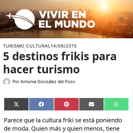
Ir
al
contenido
TURISMO CULTURAL
14/09/2015
5 destinos frikis para
hacer turismo
Por
Antonia González del Pozo
Compartir
Compartir
Compartir
Compartir
Compar
X
Facebook
Pinterest
Email
Whats
en
en
en
en
en
(Twitter)
Parece que la cultura friki se está poniendo
de moda. Quien más y quien menos, tiene