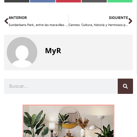
en
en
en
en
en
(Twitter)
Ant
Si
ANTERIOR
SIGUIENTE
Sundarbans Park, entre las maravillas del mundo
Cannes: Cultura, historia y hermosos paisajes de Francia
MyR
Buscar