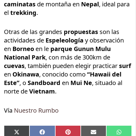
caminatas
de montaña en
Nepal
, ideal para
el
trekking
.
Otras de las grandes
propuestas
son las
actividades de
Espeleología
y observación
en
Borneo
en le
parque Gunun Mulu
National Park
, con más de 300km de
cuevas
, también pueden elegir practicar
surf
en
Okinawa
, conocido como
“Hawaii del
Este”
, o
Sandboard
en
Mui Ne
, situado al
norte de
Vietnam
.
Vía
Nuestro Rumbo
Compartir
Compartir
Compartir
Compartir
Compar
X
Facebook
Pinterest
Email
Whats