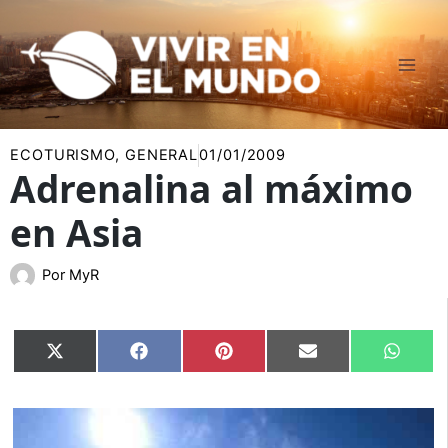
Ir
al
contenido
ECOTURISMO
,
GENERAL
01/01/2009
Adrenalina al máximo
en Asia
Por
MyR
Compartir
Compartir
Compartir
Compartir
Compar
X
Facebook
Pinterest
Email
Whats
en
en
en
en
en
(Twitter)