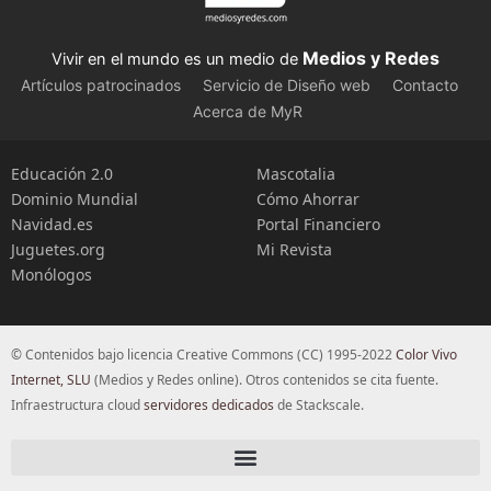
Medios y Redes
Vivir en el mundo es un medio de
Artículos patrocinados
Servicio de Diseño web
Contacto
Acerca de MyR
Educación 2.0
Mascotalia
Dominio Mundial
Cómo Ahorrar
Navidad.es
Portal Financiero
Juguetes.org
Mi Revista
Monólogos
© Contenidos bajo licencia Creative Commons (CC) 1995-2022
Color Vivo
Internet, SLU
(Medios y Redes online). Otros contenidos se cita fuente.
Infraestructura cloud
servidores dedicados
de Stackscale.