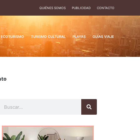
QUIÉNES SOMOS
PUBLICIDAD
CONTACTO
ECOTURISMO
TURISMO CULTURAL
PLAYAS
GUÍAS VIAJE
nto
Buscar