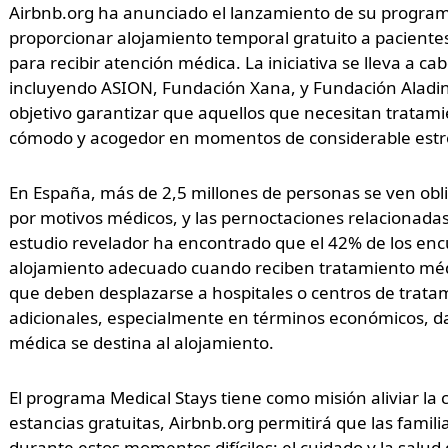
Airbnb.org ha anunciado el lanzamiento de su program
proporcionar alojamiento temporal gratuito a pacientes
para recibir atención médica. La iniciativa se lleva a c
incluyendo ASION, Fundación Xana, y Fundación Aladina
objetivo garantizar que aquellos que necesitan trata
cómodo y acogedor en momentos de considerable estrés
En España, más de 2,5 millones de personas se ven obl
por motivos médicos, y las pernoctaciones relacionadas 
estudio revelador ha encontrado que el 42% de los enc
alojamiento adecuado cuando reciben tratamiento médic
que deben desplazarse a hospitales o centros de trat
adicionales, especialmente en términos económicos, da
médica se destina al alojamiento.
El programa Medical Stays tiene como misión aliviar la
estancias gratuitas, Airbnb.org permitirá que las fami
durante estos momentos difíciles: el cuidado y la salud 