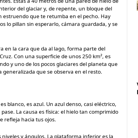
ntes. Estás a 40 metros de una pared de hielo de
terior del glaciar y, de repente, un bloque del
un estruendo que te retumba en el pecho. Hay
 lo pillan sin esperarlo, cámara guardada, y se
a en la cara que da al lago, forma parte del
 Cruz. Con una superficie de unos 250 km², es
do y uno de los pocos glaciares del planeta que
da generalizada que se observa en el resto.
 es blanco, es azul. Un azul denso, casi eléctrico,
pase. La causa es física: el hielo tan comprimido
 refleja hacia tus ojos.
 niveles y ángulos. La plataforma inferior es la