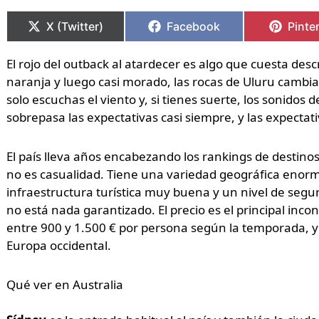
Compartir
Compartir
Compartir
Compartir
Compa
Compa
en
en
en
en
en
en
X (Twitter)
Facebook
Pinte
El rojo del outback al atardecer es algo que cuesta descr
naranja y luego casi morado, las rocas de Uluru cambia
solo escuchas el viento y, si tienes suerte, los sonidos 
sobrepasa las expectativas casi siempre, y las expectati
El país lleva años encabezando los rankings de destinos
no es casualidad. Tiene una variedad geográfica enorme
infraestructura turística muy buena y un nivel de segu
no está nada garantizado. El precio es el principal inc
entre 900 y 1.500 € por persona según la temporada, y u
Europa occidental.
Qué ver en Australia