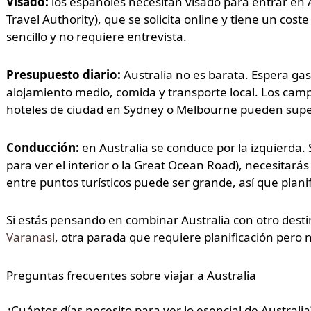
Visado:
los españoles necesitan visado para entrar en Au
Travel Authority), que se solicita online y tiene un cos
sencillo y no requiere entrevista.
Presupuesto diario:
Australia no es barata. Espera gas
alojamiento medio, comida y transporte local. Los campi
hoteles de ciudad en Sydney o Melbourne pueden supe
Conducción:
en Australia se conduce por la izquierda.
para ver el interior o la Great Ocean Road), necesitarás
entre puntos turísticos puede ser grande, así que planif
Si estás pensando en combinar Australia con otro desti
Varanasi
, otra parada que requiere planificación pero n
Preguntas frecuentes sobre viajar a Australia
¿Cuántos días necesito para ver lo esencial de Australia