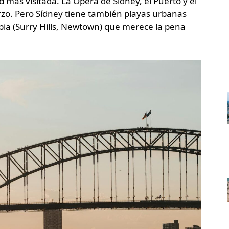
d más visitada. La Ópera de Sídney, el Puerto y el
rzo. Pero Sídney tiene también playas urbanas
pia (Surry Hills, Newtown) que merece la pena