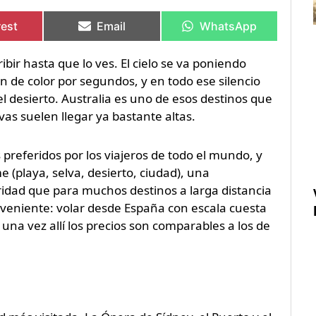
rtir
rtir
Compartir
Compartir
Compartir
Compartir
en
en
en
en
rest
Email
WhatsApp
ibir hasta que lo ves. El cielo se va poniendo
n de color por segundos, y en todo ese silencio
del desierto. Australia es uno de esos destinos que
vas suelen llegar ya bastante altas.
 preferidos por los viajeros de todo el mundo, y
 (playa, selva, desierto, ciudad), una
ridad que para muchos destinos a larga distancia
onveniente: volar desde España con escala cuesta
na vez allí los precios son comparables a los de