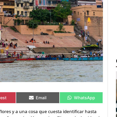
rtir
rtir
Compartir
Compartir
Compartir
Compartir
en
en
en
en
rest
Email
WhatsApp
flores y a una cosa que cuesta identificar hasta