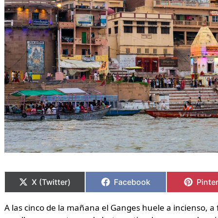
Compartir
Compartir
Compartir
Compartir
Compa
Compa
en
en
en
en
en
en
X (Twitter)
Facebook
Pinte
A las cinco de la mañana el Ganges huele a incienso, a 