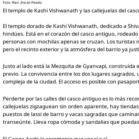
Foto: Ravi Jha en Pexels
El templo de Kashi Vishwanath y las callejuelas del cas
El templo dorado de Kashi Vishwanath, dedicado a Shiva
hindúes. Está en el corazón del casco antiguo, rodeado
personas con mochilas apenas se cruzan. Los turistas n
pero el recinto exterior y la atmósfera del barrio ya justi
Justo al lado está la Mezquita de Gyanvapi, construida e
previo. La convivencia entre los dos lugares sagrados,
compleja de la ciudad. El acceso es posible con pasapor
Perderte por las calles del casco antiguo es lo más r
callejuelas zigzaguean sin orden aparente, hay tiendas 
puestos de lassi de barro y vacas sagradas que camina
transeúnte. Lleva ropa cómoda y sandalias que puedas q
El Ganga Aarti: la ceremonia que ver sí o sí