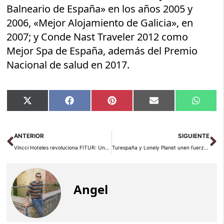
Balneario de España» en los años 2005 y
2006, «Mejor Alojamiento de Galicia», en
2007; y Conde Nast Traveler 2012 como
Mejor Spa de España, además del Premio
Nacional de salud en 2017.
Compartir
Compartir
Compartir
Compartir
Compar
X
Facebook
Pinterest
Email
Whats
en
en
en
en
en
(Twitter)
Ant
Si
ANTERIOR
SIGUIENTE
Vincci Hoteles revoluciona FITUR: Una noche de hotel en plena feria
Turespaña y Lonely Planet unen fuerzas para promover el turismo sostenible en España
Angel