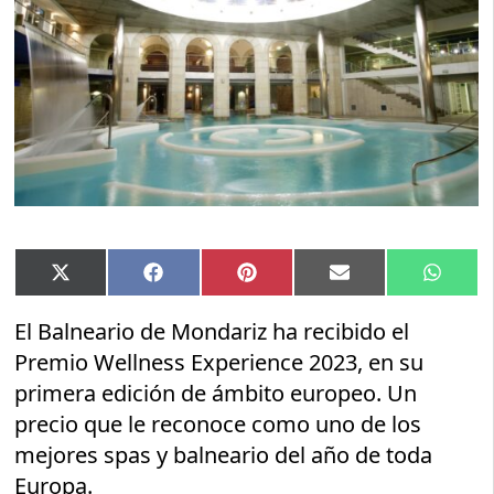
Compartir
Compartir
Compartir
Compartir
Compar
X
Facebook
Pinterest
Email
Whats
en
en
en
en
en
(Twitter)
El Balneario de Mondariz ha recibido el
Premio Wellness Experience 2023, en su
primera edición de ámbito europeo. Un
precio que le reconoce como uno de los
mejores spas y balneario del año de toda
Europa.