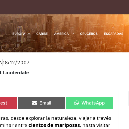
EUROPA
CARIBE
AMÉRICA
CRUCEROS
ESCAPADAS
A
18/12/2007
rt Lauderdale
rtir
rtir
Compartir
Compartir
Compartir
Compartir
en
en
en
en
rest
Email
WhatsApp
s, desde explorar la naturaleza, viajar a través
aminar entre
cientos de mariposas
, hasta visitar