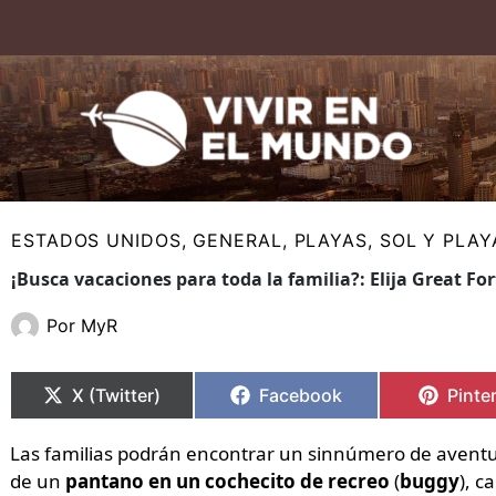
Ir
al
contenido
ESTADOS UNIDOS
,
GENERAL
,
PLAYAS
,
SOL Y PLAY
¡Busca vacaciones para toda la familia?: Elija Great Fo
Por
MyR
Compartir
Compartir
Compartir
Compartir
Compa
Compa
en
en
en
en
en
en
X (Twitter)
Facebook
Pinte
Las familias podrán encontrar un sinnúmero de aventura
de un
pantano en un cochecito de recreo
(
buggy
), c