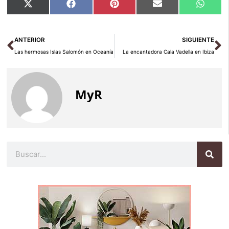
Compartir
Compartir
Compartir
Compartir
Compar
X
Facebook
Pinterest
Email
Whats
en
en
en
en
en
(Twitter)
Ant
Si
ANTERIOR
SIGUIENTE
Las hermosas Islas Salomón en Oceanía
La encantadora Cala Vadella en Ibiza
MyR
Buscar