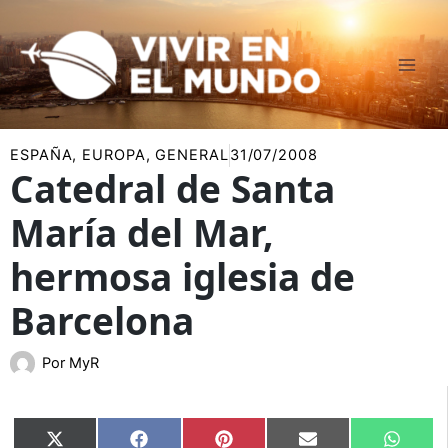
Ir
al
contenido
ESPAÑA
,
EUROPA
,
GENERAL
31/07/2008
Catedral de Santa
María del Mar,
hermosa iglesia de
Barcelona
Por
MyR
Compartir
Compartir
Compartir
Compartir
Compar
X
Facebook
Pinterest
Email
Whats