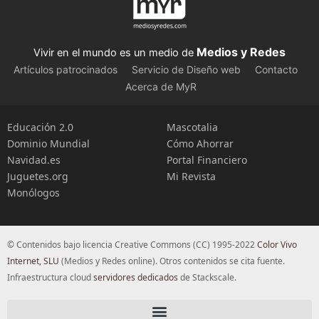
Medios y Redes
Vivir en el mundo es un medio de
Artículos patrocinados
Servicio de Diseño web
Contacto
Acerca de MyR
Educación 2.0
Mascotalia
Dominio Mundial
Cómo Ahorrar
Navidad.es
Portal Financiero
Juguetes.org
Mi Revista
Monólogos
© Contenidos bajo licencia Creative Commons (CC) 1995-2022
Color Vivo
Internet, SLU
(Medios y Redes online). Otros contenidos se cita fuente.
Infraestructura cloud
servidores dedicados
de Stackscale.