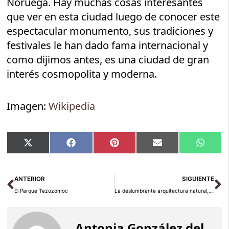
Noruega. Hay muchas cosas interesantes
que ver en esta ciudad luego de conocer este
espectacular monumento, sus tradiciones y
festivales le han dado fama internacional y
como dijimos antes, es una ciudad de gran
interés cosmopolita y moderna.
Imagen:
Wikipedia
Compartir
Compartir
Compartir
Compartir
Compar
X
Facebook
Pinterest
Email
Whats
en
en
en
en
en
(Twitter)
Ant
Si
ANTERIOR
SIGUIENTE
El Parque Tezozómoc
La deslumbrante arquitectura natural, cuevas de Postojna
Antonia González del