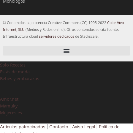
Monólogos
© Contenidos bajo licencia Creative Commons (CC) 1995-2022
Color Vivo
Internet, SLU
(Medios y Redes online). Otros contenidos se cita fuente.
Infraestructura cloud
servidores dedicados
de Stackscale.
Solo Recetas
Estás de moda
Bebés y embarazos
Amor.net
Mamuky
Mujeres.es
Artículos patrocinados
|
Contacto
|
Aviso Legal
|
Política de