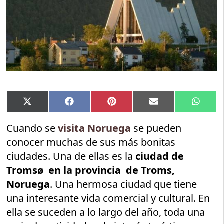
Compartir
Compartir
Compartir
Compartir
Compar
X
Facebook
Pinterest
Email
Whats
en
en
en
en
en
(Twitter)
Cuando se
visita Noruega
se pueden
conocer muchas de sus más bonitas
ciudades. Una de ellas es la
ciudad de
Tromsø en la provincia de Troms,
Noruega
. Una hermosa ciudad que tiene
una interesante vida comercial y cultural. En
ella se suceden a lo largo del año, toda una