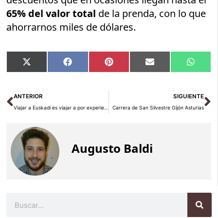
65% del valor total
de la prenda, con lo que
ahorrarnos miles de dólares.
Compartir
Compartir
Compartir
Compartir
Compar
X
Facebook
Pinterest
Email
Whats
en
en
en
en
en
(Twitter)
Ant
Si
ANTERIOR
SIGUIENTE
Viajar a Euskadi es viajar a por experiencias
Carrera de San Silvestre Gijón Asturias
Augusto Baldi
Buscar