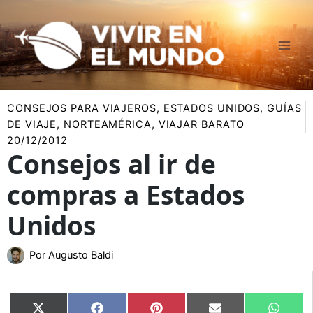
Ir
al
contenido
CONSEJOS PARA VIAJEROS
,
ESTADOS UNIDOS
,
GUÍAS
DE VIAJE
,
NORTEAMÉRICA
,
VIAJAR BARATO
20/12/2012
Consejos al ir de
compras a Estados
Unidos
Por
Augusto Baldi
Compartir
Compartir
Compartir
Compartir
Compar
X
Facebook
Pinterest
Email
Whats