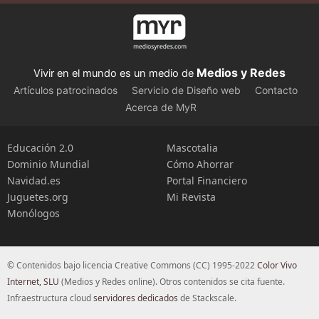
Medios y Redes
Vivir en el mundo es un medio de
Artículos patrocinados
Servicio de Diseño web
Contacto
Acerca de MyR
Educación 2.0
Mascotalia
Dominio Mundial
Cómo Ahorrar
Navidad.es
Portal Financiero
Juguetes.org
Mi Revista
Monólogos
© Contenidos bajo licencia Creative Commons (CC) 1995-2022
Color Vivo
Internet, SLU
(Medios y Redes online). Otros contenidos se cita fuente.
Infraestructura cloud
servidores dedicados
de Stackscale.