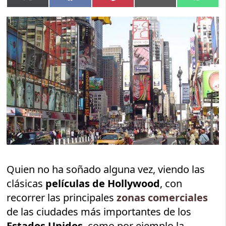
en
en
en
en
en
(Twitter)
Quien no ha soñado alguna vez, viendo las
clásicas
películas de Hollywood
, con
recorrer las principales
zonas comerciales
de las ciudades más importantes de los
Estados Unidos
, como por ejemplo la