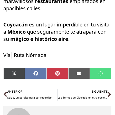
maravillosos
restaurantes
emplazados en
apacibles calles.
Coyoacán
es un lugar imperdible en tu visita
a
México
que seguramente te atrapará con
su
mágico e histórico aire
.
Vía│Ruta Nómada
Compartir
Compartir
Compartir
Compartir
Compar
X
Facebook
Pinterest
Email
Whats
en
en
en
en
en
(Twitter)
Ant
Si
ANTERIOR
SIGUIENTE
Suiza, un paraíso para ser recorrido
Las Termas de Diocleciano, otra opción en Roma