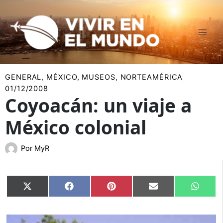
Ir
al
contenido
GENERAL
,
MÉXICO
,
MUSEOS
,
NORTEAMÉRICA
01/12/2008
Coyoacán: un viaje a
México colonial
Por
MyR
Compartir
Compartir
Compartir
Compartir
Compar
X
Facebook
Pinterest
Email
Whats
en
en
en
en
en
(Twitter)