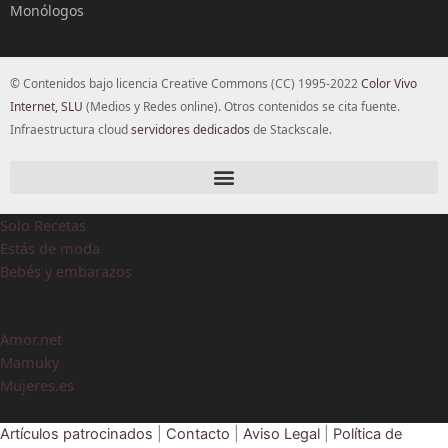
Monólogos
© Contenidos bajo licencia Creative Commons (CC) 1995-2022
Color Vivo
Internet, SLU
(Medios y Redes online). Otros contenidos se cita fuente.
Infraestructura cloud
servidores dedicados
de Stackscale.
Solo Recetas
Estás de moda
Bebés y embarazos
Amor.net
Mamuky
Mujeres.es
Artículos patrocinados
|
Contacto
|
Aviso Legal
|
Política de