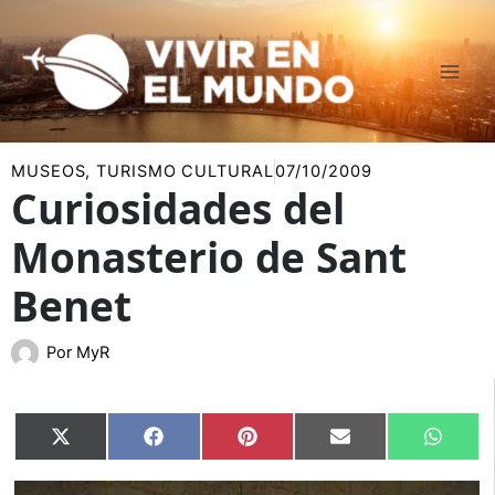
Ir
al
contenido
MUSEOS
,
TURISMO CULTURAL
07/10/2009
Curiosidades del
Monasterio de Sant
Benet
Por
MyR
Compartir
Compartir
Compartir
Compartir
Compar
X
Facebook
Pinterest
Email
Whats
en
en
en
en
en
(Twitter)