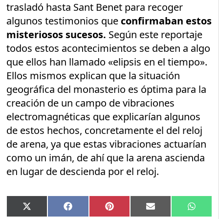
trasladó hasta Sant Benet para recoger
algunos testimonios que
confirmaban estos
misteriosos sucesos.
Según este reportaje
todos estos acontecimientos se deben a algo
que ellos han llamado «elipsis en el tiempo».
Ellos mismos explican que la situación
geográfica del monasterio es óptima para la
creación de un campo de vibraciones
electromagnéticas que explicarían algunos
de estos hechos, concretamente el del reloj
de arena, ya que estas vibraciones actuarían
como un imán, de ahí que la arena ascienda
en lugar de descienda por el reloj.
Compartir
Compartir
Compartir
Compartir
Compar
X
Facebook
Pinterest
Email
Whats
en
en
en
en
en
(Twitter)