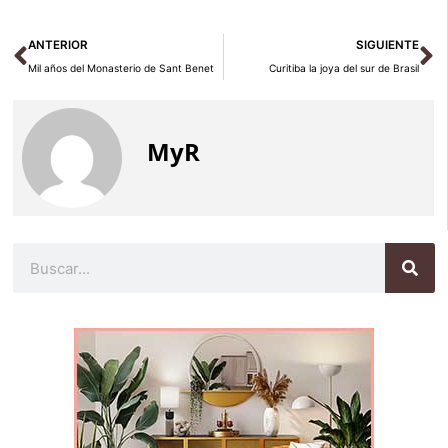
Ant
Si
ANTERIOR
SIGUIENTE
Mil años del Monasterio de Sant Benet
Curitiba la joya del sur de Brasil
MyR
Buscar