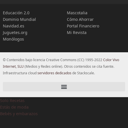
Educación 2.0
Mascotalia
Dominio Mundial
Cómo Ahorrar
Navidad.es
Portal Financiero
Juguetes.org
Mi Revista
Monólogos
© Contenidos bajo licencia Creative Commons (CC) 1995-2022
Color Vivo
Internet, SLU
(Medios y Redes online). Otros contenidos se cita fuente.
Infraestructura cloud
servidores dedicados
de Stackscale.
Solo Recetas
Estás de moda
Bebés y embarazos