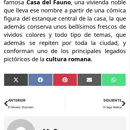
famosa
Casa del Fauno
, una vivienda noble
que lleva ese nombre a partir de una cómica
figura del estanque central de la casa, la que
además conserva unos bellísimos frescos de
vividos colores y todo tipo de temas, que
además se repiten por toda la ciudad, y
conforman uno de los principales legados
pictóricos de la
cultura romana
.
Compartir
Compartir
Compartir
Compartir
Compar
X
Facebook
Pinterest
Email
Whats
en
en
en
en
en
(Twitter)
Ant
Si
ANTERIOR
SIGUIENTE
El Museo Skansen
El lago Baikal