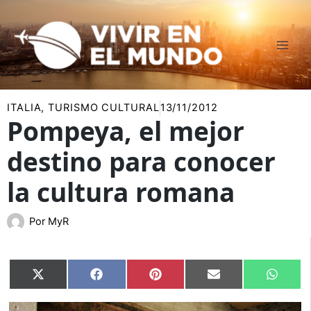
Ir
al
contenido
ITALIA
,
TURISMO CULTURAL
13/11/2012
Pompeya, el mejor
destino para conocer
la cultura romana
Por
MyR
Compartir
Compartir
Compartir
Compartir
Compar
X
Facebook
Pinterest
Email
Whats
en
en
en
en
en
(Twitter)