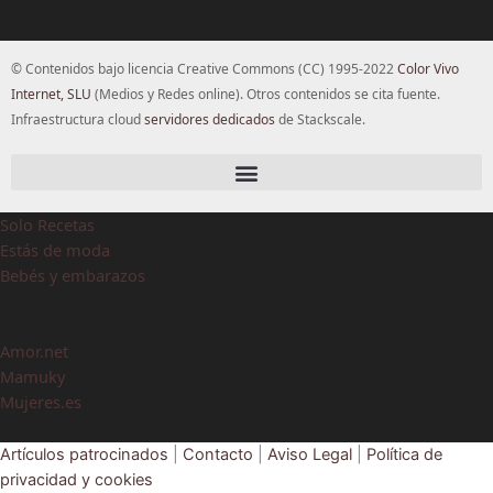
© Contenidos bajo licencia Creative Commons (CC) 1995-2022
Color Vivo
Internet, SLU
(Medios y Redes online). Otros contenidos se cita fuente.
Infraestructura cloud
servidores dedicados
de Stackscale.
Solo Recetas
Estás de moda
Bebés y embarazos
Amor.net
Mamuky
Mujeres.es
Artículos patrocinados
|
Contacto
|
Aviso Legal
|
Política de
privacidad y cookies