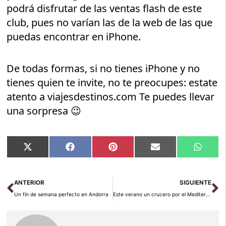
podrá disfrutar de las ventas flash de este
club, pues no varían las de la web de las que
puedas encontrar en iPhone.
De todas formas, si no tienes iPhone y no
tienes quien te invite, no te preocupes: estate
atento a viajesdestinos.com Te puedes llevar
una sorpresa 😉
Compartir
Compartir
Compartir
Compartir
Compar
X
Facebook
Pinterest
Email
Whats
en
en
en
en
en
(Twitter)
Ant
Si
ANTERIOR
SIGUIENTE
Un fin de semana perfecto en Andorra
Este verano un crucero por el Mediterráneo