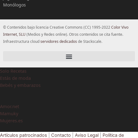
Monólogos
© Contenidos bajo licencia Creative Commons (CC) 1995-2022
Color Vivo
Internet, SLU
(Medios y Redes online). Otros contenidos se cita fuente.
Infraestructura cloud
servidores dedicados
de Stackscale.
Solo Recetas
Estás de moda
Bebés y embarazos
Amor.net
Mamuky
Mujeres.es
Artículos patrocinados
|
Contacto
|
Aviso Legal
|
Política de