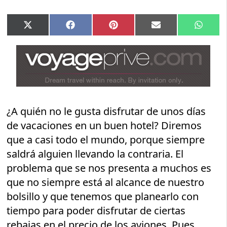
Compartir
Compartir
Compartir
Compartir
Compar
X
Facebook
Pinterest
Email
Whats
en
en
en
en
en
(Twitter)
¿A quién no le gusta disfrutar de unos días
de vacaciones en un buen hotel? Diremos
que a casi todo el mundo, porque siempre
saldrá alguien llevando la contraria. El
problema que se nos presenta a muchos es
que no siempre está al alcance de nuestro
bolsillo y que tenemos que planearlo con
tiempo para poder disfrutar de ciertas
rebajas en el precio de los aviones. Pues