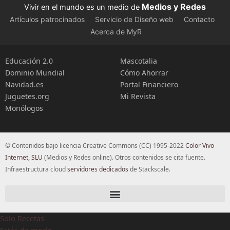
Medios y Redes
Vivir en el mundo es un medio de
Artículos patrocinados
Servicio de Diseño web
Contacto
Acerca de MyR
Educación 2.0
Mascotalia
Dominio Mundial
Cómo Ahorrar
Navidad.es
Portal Financiero
Juguetes.org
Mi Revista
Monólogos
© Contenidos bajo licencia Creative Commons (CC) 1995-2022
Color Vivo
Internet, SLU
(Medios y Redes online). Otros contenidos se cita fuente.
Infraestructura cloud
servidores dedicados
de Stackscale.
Solo Recetas