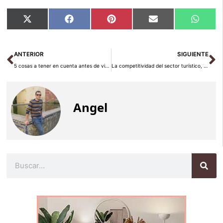
Compartir
Compartir
Compartir
Compartir
Compar
X
Facebook
Pinterest
Email
Whats
en
en
en
en
en
(Twitter)
Ant
Si
ANTERIOR
SIGUIENTE
5 cosas a tener en cuenta antes de viajar en camper
La competitividad del sector turístico, protagonista de la última edición de “La Industria de la Felicidad”
Angel
Buscar