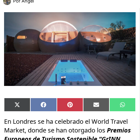
Por
Angel
Compartir
Compartir
Compartir
Compartir
Compar
X
Facebook
Pinterest
Email
Whats
en
en
en
en
en
(Twitter)
En Londres se ha celebrado el World Travel
Market, donde se han otorgado los
Premios
Europeos de Turismo Sostenible
“GrINN