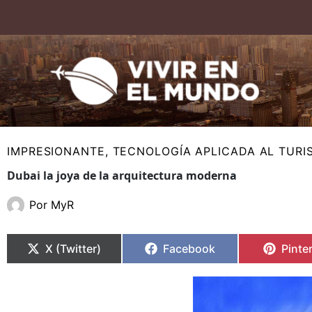
Ir
al
contenido
IMPRESIONANTE
,
TECNOLOGÍA APLICADA AL TURI
Dubai la joya de la arquitectura moderna
Por
MyR
Compartir
Compartir
Compartir
Compartir
Compa
Compa
en
en
en
en
en
en
X (Twitter)
Facebook
Pinte