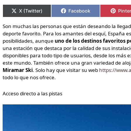
Compartir
Compartir
Compartir
Compartir
Compa
Compa
en
en
en
en
en
en
X (Twitter)
Facebook
Pinte
Son muchas las personas que están deseando la llegada 
deporte favorito. Para los amantes del esquí, España e
posibilidades, aunque
uno de los destinos favoritos 
una estación que destaca por la calidad de sus instala
disponibles para todo tipo de usuarios, desde los más 
este mundo. También ofrece una gran variedad de aloj
Miramar Ski
. Solo hay que visitar su web
https://www.
todo lo que nos ofrece.
Acceso directo a las pistas