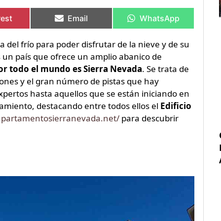
rtir
rtir
Compartir
Compartir
Compartir
Compartir
en
en
en
en
rest
Email
WhatsApp
del frío para poder disfrutar de la nieve y de su
s un país que ofrece un amplio abanico de
por todo el mundo es Sierra Nevada
. Se trata de
ciones y el gran número de pistas que hay
expertos hasta aquellos que se están iniciando en
amiento, destacando entre todos ellos el
Edificio
apartamentosierranevada.net/
para descubrir