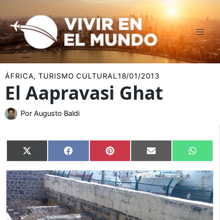
Ir
al
contenido
ÁFRICA
,
TURISMO CULTURAL
18/01/2013
El Aapravasi Ghat
Por
Augusto Baldi
Compartir
Compartir
Compartir
Compartir
Compar
X
Facebook
Pinterest
Email
Whats
en
en
en
en
en
(Twitter)