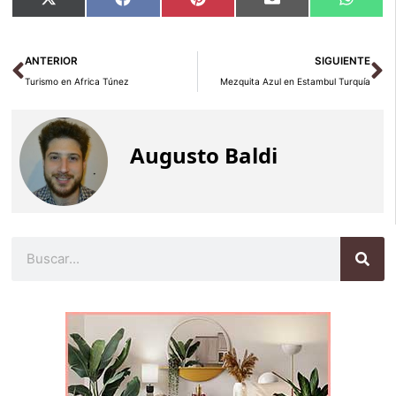
Compartir
Compartir
Compartir
Compartir
Compar
X
Facebook
Pinterest
Email
Whats
en
en
en
en
en
(Twitter)
Ant
Si
ANTERIOR
SIGUIENTE
Turismo en Africa Túnez
Mezquita Azul en Estambul Turquía
Augusto Baldi
Buscar