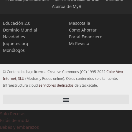
Acerca de MyR
Educación 2.0
Mascotalia
Dominio Mundial
Cómo Ahorrar
Navidad.es
Portal Financiero
Juguetes.org
Mi Revista
Monólogos
© Contenidos bajo licencia Creative Commons (CC) 1995-2022
Color Vivo
Internet, SLU
(Medios y Redes online). Otros contenidos se cita fuente.
Infraestructura cloud
servidores dedicados
de Stackscale.
Solo Recetas
Estás de moda
Bebés y embarazos