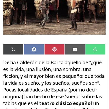
Compartir
Compartir
Compartir
Compartir
Compar
X
Facebook
Pinterest
Email
Whats
en
en
en
en
en
(Twitter)
Decía Calderón de la Barca aquello de “¿qué
es la vida, una ilusión, una sombra, una
ficción, y el mayor bien es pequeño: que toda
la vida es sueño, y los sueños, sueños son”.
Pocas localidades de España (por no decir
ninguna) han hecho de ese ‘sueño’ sobre las
tablas que es el
teatro clásico español
un