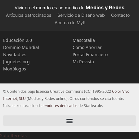
Medios y Redes
Vivir en el mundo es un medio de
Artículos patrocinados
Servicio de Diseño web
Contacto
Acerca de MyR
Educación 2.0
Mascotalia
Dominio Mundial
Cómo Ahorrar
Navidad.es
Portal Financiero
Juguetes.org
Mi Revista
Monólogos
© Contenidos bajo licencia Creative Commons (CC) 1995-2022
Color Vivo
Internet, SLU
(Medios y Redes online). Otros contenidos se cita fuente.
Infraestructura cloud
servidores dedicados
de Stackscale.
Solo Recetas