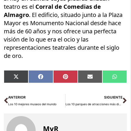
teatro es el
Corral de Comedias de
Almagro
. El edificio, situado junto a la Plaza
Mayor es Monumento Nacional desde hace
más de 60 años y nos ofrece una perfecta
visión de lo que era el ocio y las
representaciones teatrales durante el siglo
de oro.
Compartir
Compartir
Compartir
Compartir
Compar
X
Facebook
Pinterest
Email
Whats
en
en
en
en
en
(Twitter)
Ant
Si
ANTERIOR
SIGUIENTE
Los 10 mejores museos del mundo
Los 10 parques de atracciones más divertidos del mundo
MyR