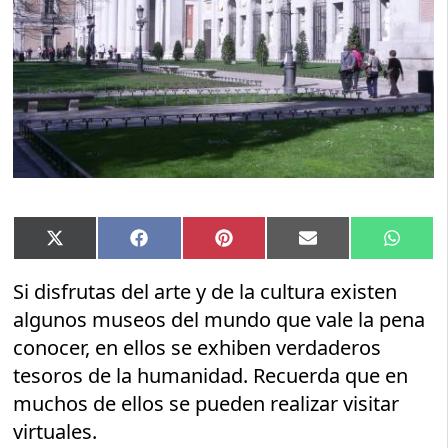
Compartir
Compartir
Compartir
Compartir
Compar
X
Facebook
Pinterest
Email
Whats
en
en
en
en
en
(Twitter)
Si disfrutas del arte y de la cultura existen
algunos museos del mundo que vale la pena
conocer, en ellos se exhiben verdaderos
tesoros de la humanidad. Recuerda que en
muchos de ellos se pueden realizar visitar
virtuales.