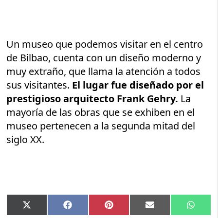
Un museo que podemos visitar en el centro
de Bilbao, cuenta con un diseño moderno y
muy extraño, que llama la atención a todos
sus visitantes.
El lugar fue diseñado por el
prestigioso arquitecto Frank Gehry.
La
mayoría de las obras que se exhiben en el
museo pertenecen a la segunda mitad del
siglo XX.
Compartir
Compartir
Compartir
Compartir
Compar
X
Facebook
Pinterest
Email
Whats
en
en
en
en
en
(Twitter)