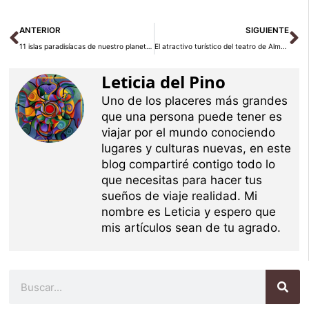
Ant
Si
ANTERIOR
SIGUIENTE
11 islas paradisíacas de nuestro planeta que debes conocer
El atractivo turístico del teatro de Almagro
Leticia del Pino
Uno de los placeres más grandes
que una persona puede tener es
viajar por el mundo conociendo
lugares y culturas nuevas, en este
blog compartiré contigo todo lo
que necesitas para hacer tus
sueños de viaje realidad. Mi
nombre es Leticia y espero que
mis artículos sean de tu agrado.
Buscar