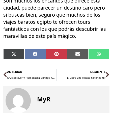
Son muchos los encantos que ofrece esta
ciudad, puede parecer un destino caro pero
si buscas bien, seguro que muchos de los
viajes baratos egipto te ofrecen tours
fantásticos con los que podrás descubrir las
maravillas de este país mágico.
Compartir
Compartir
Compartir
Compartir
Compar
X
Facebook
Pinterest
Email
Whats
en
en
en
en
en
(Twitter)
Ant
Si
ANTERIOR
SIGUIENTE
Crystal River y Homosassa Springs, Orlando EEUU
El Cairo una ciudad histórica (II)
MyR