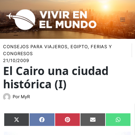
Ir
al
contenido
CONSEJOS PARA VIAJEROS
,
EGIPTO
,
FERIAS Y
CONGRESOS
21/10/2009
El Cairo una ciudad
histórica (I)
Por
MyR
Compartir
Compartir
Compartir
Compartir
Compar
X
Facebook
Pinterest
Email
Whats
en
en
en
en
en
(Twitter)