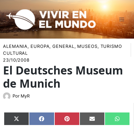
Ir
al
contenido
ALEMANIA
,
EUROPA
,
GENERAL
,
MUSEOS
,
TURISMO
CULTURAL
23/10/2008
El Deutsches Museum
de Munich
Por
MyR
Compartir
Compartir
Compartir
Compartir
Compar
X
Facebook
Pinterest
Email
Whats
en
en
en
en
en
(Twitter)