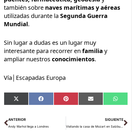
también sobre
naves marítimas y aéreas
utilizadas durante la
Segunda Guerra
Mundial
.
Sin lugar a dudas es un lugar muy
interesante para recorrer en
familia
y
ampliar nuestros
conocimientos
.
Vía│Escapadas Europa
Compartir
Compartir
Compartir
Compartir
Compar
X
Facebook
Pinterest
Email
Whats
en
en
en
en
en
(Twitter)
Ant
Si
ANTERIOR
SIGUIENTE
Andy Warhol llega a Londres
Visitando la casa de Mozart en Salzburgo