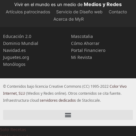
Medios y Redes
Vivir en el mundo es un medio de
Artículos patrocinados
Servicio de Diseño web
Contacto
Acerca de MyR
Educación 2.0
Mascotalia
Dominio Mundial
Cómo Ahorrar
Navidad.es
Portal Financiero
Juguetes.org
Mi Revista
Monólogos
© Contenidos bajo licencia Creative Commons (CC) 1995-2022
Color Vivo
Internet, SLU
(Medios y Redes online). Otros contenidos se cita fuente.
Infraestructura cloud
servidores dedicados
de Stackscale.
Solo Recetas