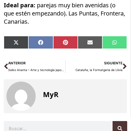
Ideal para:
parejas muy bien avenidas (o
que estén empezando). Las Puntas, Frontera,
Canarias.
Compartir
Compartir
Compartir
Compartir
Compar
X
Facebook
Pinterest
Email
Whats
en
en
en
en
en
(Twitter)
Ant
Si
ANTERIOR
SIGUIENTE
Seiko Ananta – Arte y tecnología japonesa
Cataluña, la Formatgeria de Llivia
MyR
Buscar