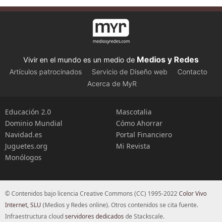
Medios y Redes
Vivir en el mundo es un medio de
Artículos patrocinados
Servicio de Diseño web
Contacto
Acerca de MyR
Educación 2.0
Mascotalia
Dominio Mundial
Cómo Ahorrar
Navidad.es
Portal Financiero
Juguetes.org
Mi Revista
Monólogos
© Contenidos bajo licencia Creative Commons (CC) 1995-2022
Color Vivo
Internet, SLU
(Medios y Redes online). Otros contenidos se cita fuente.
Infraestructura cloud
servidores dedicados
de Stackscale.