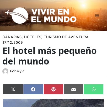
Ir
al
contenido
CANARIAS
,
HOTELES
,
TURISMO DE AVENTURA
17/12/2009
El hotel más pequeño
del mundo
Por
MyR
Compartir
Compartir
Compartir
Compartir
Compar
X
Facebook
Pinterest
Email
Whats
en
en
en
en
en
(Twitter)