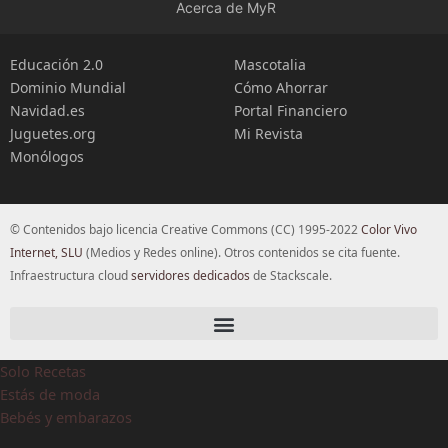
Acerca de MyR
Educación 2.0
Mascotalia
Dominio Mundial
Cómo Ahorrar
Navidad.es
Portal Financiero
Juguetes.org
Mi Revista
Monólogos
© Contenidos bajo licencia Creative Commons (CC) 1995-2022
Color Vivo
Internet, SLU
(Medios y Redes online). Otros contenidos se cita fuente.
Infraestructura cloud
servidores dedicados
de Stackscale.
Solo Recetas
Estás de moda
Bebés y embarazos