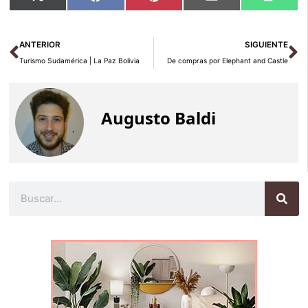
X
Facebook
Pinterest
Email
Whats
en
en
en
en
en
(Twitter)
Ant
Si
ANTERIOR
SIGUIENTE
Turismo Sudamérica | La Paz Bolivia
De compras por Elephant and Castle
Augusto Baldi
Buscar