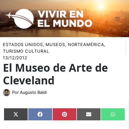
Ir
al
contenido
ESTADOS UNIDOS
,
MUSEOS
,
NORTEAMÉRICA
,
TURISMO CULTURAL
13/12/2012
El Museo de Arte de
Cleveland
Por
Augusto Baldi
Compartir
Compartir
Compartir
Compartir
Compar
X
Facebook
Pinterest
Email
Whats
en
en
en
en
en
(Twitter)