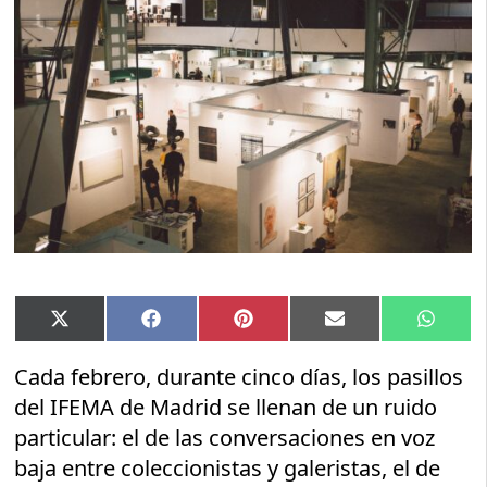
Compartir
Compartir
Compartir
Compartir
Compar
X
Facebook
Pinterest
Email
Whats
en
en
en
en
en
(Twitter)
Cada febrero, durante cinco días, los pasillos
del IFEMA de Madrid se llenan de un ruido
particular: el de las conversaciones en voz
baja entre coleccionistas y galeristas, el de