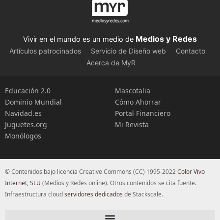
Medios y Redes
Vivir en el mundo es un medio de
Artículos patrocinados
Servicio de Diseño web
Contacto
Acerca de MyR
Educación 2.0
Mascotalia
Dominio Mundial
Cómo Ahorrar
Navidad.es
Portal Financiero
Juguetes.org
Mi Revista
Monólogos
© Contenidos bajo licencia Creative Commons (CC) 1995-2022
Color Vivo
Internet, SLU
(Medios y Redes online). Otros contenidos se cita fuente.
Infraestructura cloud
servidores dedicados
de Stackscale.