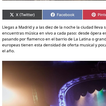
Compartir
Compartir
Compartir
Compartir
Comp
Comp
en
en
en
en
en
en
X (Twitter)
Facebook
Pint
Llegas a Madrid y a las diez de la noche la ciudad lleva 
encuentras música en vivo a cada paso: desde ópera en 
pasando por flamenco en el barrio de La Latina o grand
europeas tienen esta densidad de oferta musical y poc
el año.