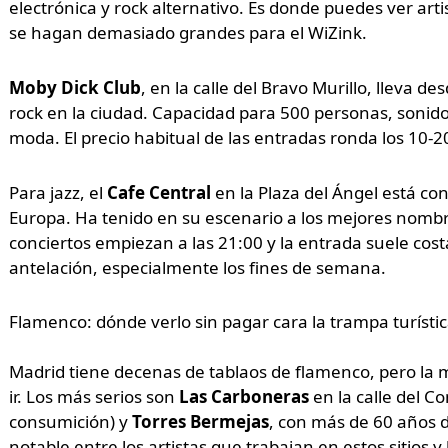
electrónica y rock alternativo. Es donde puedes ver art
se hagan demasiado grandes para el WiZink.
Moby Dick Club
, en la calle del Bravo Murillo, lleva d
rock en la ciudad. Capacidad para 500 personas, sonido s
moda. El precio habitual de las entradas ronda los 10-2
Para jazz, el
Cafe Central
en la Plaza del Ángel está co
Europa. Ha tenido en su escenario a los mejores nombre
conciertos empiezan a las 21:00 y la entrada suele cos
antelación, especialmente los fines de semana.
Flamenco: dónde verlo sin pagar cara la trampa turísti
Madrid tiene decenas de tablaos de flamenco, pero la ma
ir. Los más serios son
Las Carboneras
en la calle del C
consumición) y
Torres Bermejas
, con más de 60 años d
notable entre los artistas que trabajan en estos sitios 