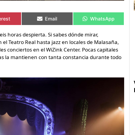
artir
artir
Compartir
Compartir
Compartir
Compartir
en
en
en
en
erest
Email
WhatsApp
seis horas despierta. Si sabes dónde mirar,
el Teatro Real hasta jazz en locales de Malasaña,
es conciertos en el WiZink Center. Pocas capitales
as la mantienen con tanta constancia durante todo