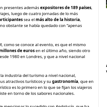
eron presentes además
expositores de 189 países
,
iajes, luego de cuatro jornadas de lo más
rticipantes
sea el
más alto de la historia
,
e no obstante se había quedado con “apenas
M, como se conoce al evento, es que el mismo
millones de euros
en el último año, siendo otro
esde 1980 en Londres, y que a nivel nacional
la industria del turismo a nivel nacional,
s atractivos turísticos y su
gastronomía
, que en
tico es lo primero en lo que se fijan los viajeros
xiste en torno de los sabores nacionales.
 de mencionar lo sucedido con
Andalucía
, que ha