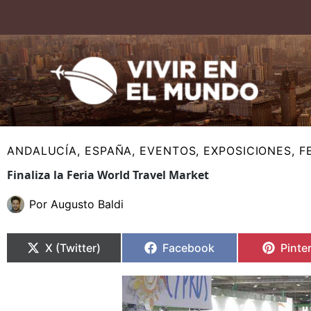
Ir
al
contenido
ANDALUCÍA
,
ESPAÑA
,
EVENTOS
,
EXPOSICIONES
,
F
Finaliza la Feria World Travel Market
Por
Augusto Baldi
Compartir
Compartir
Compartir
Compartir
Compa
Compa
en
en
en
en
en
en
X (Twitter)
Facebook
Pinte