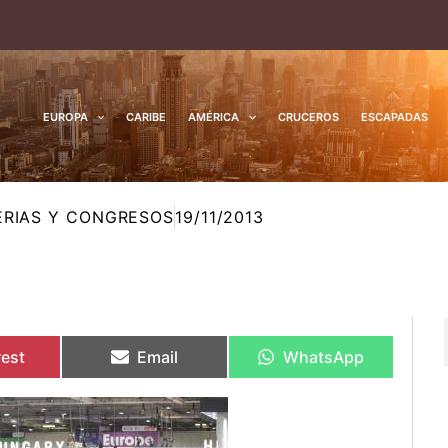
EUROPA
CARIBE
AMÉRICA
CRUCEROS
ESCAPADAS
ERIAS Y CONGRESOS
19/11/2013
rtir
rtir
Compartir
Compartir
Compartir
Compartir
en
en
en
en
rest
Email
WhatsApp