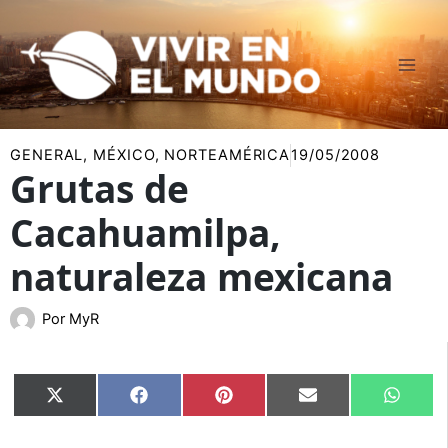
Ir
al
contenido
GENERAL
,
MÉXICO
,
NORTEAMÉRICA
19/05/2008
Grutas de
Cacahuamilpa,
naturaleza mexicana
Por
MyR
Compartir
Compartir
Compartir
Compartir
Compar
X
Facebook
Pinterest
Email
Whats
en
en
en
en
en
(Twitter)