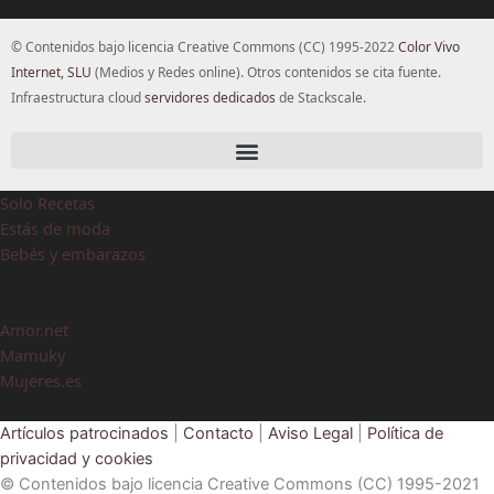
© Contenidos bajo licencia Creative Commons (CC) 1995-2022
Color Vivo
Internet, SLU
(Medios y Redes online). Otros contenidos se cita fuente.
Infraestructura cloud
servidores dedicados
de Stackscale.
Solo Recetas
Estás de moda
Bebés y embarazos
Amor.net
Mamuky
Mujeres.es
Artículos patrocinados
|
Contacto
|
Aviso Legal
|
Política de
privacidad y cookies
© Contenidos bajo licencia Creative Commons (CC) 1995-2021