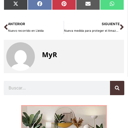
Compartir
Compartir
Compartir
Compartir
Compar
X
Facebook
Pinterest
Email
Whats
en
en
en
en
en
(Twitter)
Ant
Si
ANTERIOR
SIGUIENTE
Nuevo recorrido en Lleida
Nueva medida para proteger el Amazonas
MyR
Buscar