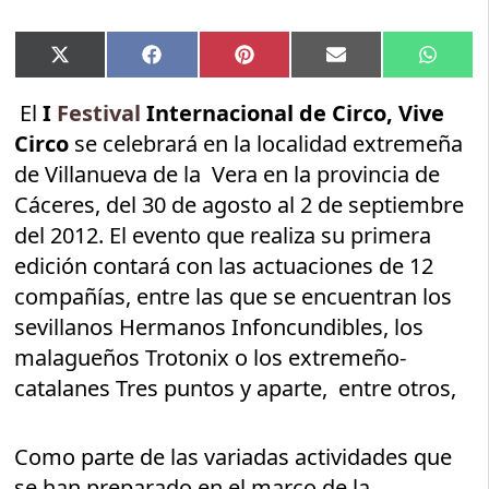
Compartir
Compartir
Compartir
Compartir
Compar
X
Facebook
Pinterest
Email
Whats
en
en
en
en
en
(Twitter)
El
I
Festival
Internacional de Circo, Vive
Circo
se celebrará en la localidad extremeña
de Villanueva de la Vera en la provincia de
Cáceres, del 30 de agosto al 2 de septiembre
del 2012. El evento que realiza su primera
edición contará con las actuaciones de 12
compañías, entre las que se encuentran los
sevillanos Hermanos Infoncundibles, los
malagueños Trotonix o los extremeño-
catalanes Tres puntos y aparte, entre otros,
Como parte de las variadas actividades que
se han preparado en el marco de la