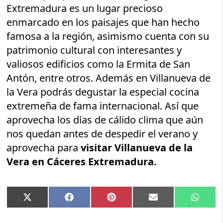
Extremadura es un lugar precioso
enmarcado en los paisajes que han hecho
famosa a la región, asimismo cuenta con su
patrimonio cultural con interesantes y
valiosos edificios como la Ermita de San
Antón, entre otros. Además en Villanueva de
la Vera podrás degustar la especial cocina
extremeña de fama internacional. Así que
aprovecha los días de cálido clima que aún
nos quedan antes de despedir el verano y
aprovecha para
visitar Villanueva de la
Vera en Cáceres Extremadura.
Compartir
Compartir
Compartir
Compartir
Compar
X
Facebook
Pinterest
Email
Whats
en
en
en
en
en
(Twitter)