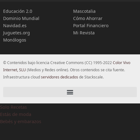
Educación 2.0
Mascotalia
Dominio Mundial
Cómo Ahorrar
Navidad.es
Portal Financiero
Juguetes.org
Mi Revista
Monólogos
© Contenidos bajo licencia Creative Commons (CC) 1995-2022
Color Vivo
Internet, SLU
(Medios y Redes online). Otros contenidos se cita fuente.
Infraestructura cloud
servidores dedicados
de Stackscale.
Solo Recetas
Estás de moda
Bebés y embarazos