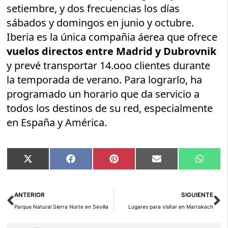
setiembre, y dos frecuencias los días
sábados y domingos en junio y octubre.
Iberia es la única compañia áerea que ofrece
vuelos directos entre Madrid y Dubrovnik
y prevé transportar 14.ooo clientes durante
la temporada de verano. Para lograrlo, ha
programado un horario que da servicio a
todos los destinos de su red, especialmente
en España y América.
Compartir
Compartir
Compartir
Compartir
Compar
X
Facebook
Pinterest
Email
Whats
en
en
en
en
en
(Twitter)
Ant
Si
ANTERIOR
SIGUIENTE
Parque Natural Sierra Norte en Sevilla
Lugares para visitar en Marrakech