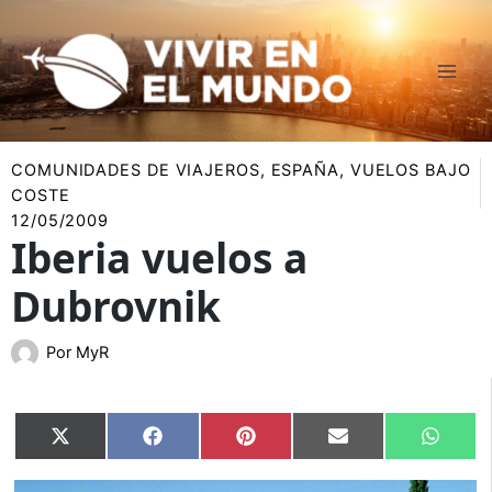
Ir
al
contenido
COMUNIDADES DE VIAJEROS
,
ESPAÑA
,
VUELOS BAJO
COSTE
12/05/2009
Iberia vuelos a
Dubrovnik
Por
MyR
Compartir
Compartir
Compartir
Compartir
Compar
X
Facebook
Pinterest
Email
Whats
en
en
en
en
en
(Twitter)