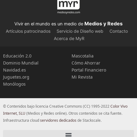
Medios y Redes
Vivir en el mundo es un medio de
Artículos patrocinados
Servicio de Diseño web
Contacto
Acerca de MyR
Educación 2.0
Mascotalia
Dominio Mundial
Cómo Ahorrar
Navidad.es
Portal Financiero
Juguetes.org
Mi Revista
Monólogos
© Contenidos bajo licencia Creative Commons (CC) 1995-2022
Color Vivo
Internet, SLU
(Medios y Redes online). Otros contenidos se cita fuente.
Infraestructura cloud
servidores dedicados
de Stackscale.