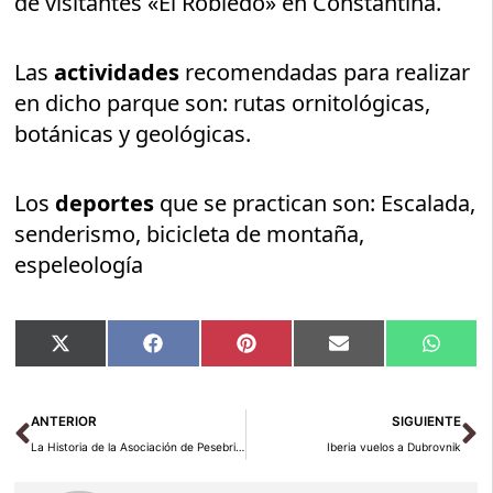
de visitantes «El Robledo» en Constantina.
Las
actividades
recomendadas para realizar
en dicho parque son: rutas ornitológicas,
botánicas y geológicas.
Los
deportes
que se practican son: Escalada,
senderismo, bicicleta de montaña,
espeleología
Compartir
Compartir
Compartir
Compartir
Compar
X
Facebook
Pinterest
Email
Whats
en
en
en
en
en
(Twitter)
Ant
Si
ANTERIOR
SIGUIENTE
La Historia de la Asociación de Pesebristas de Barcelona
Iberia vuelos a Dubrovnik