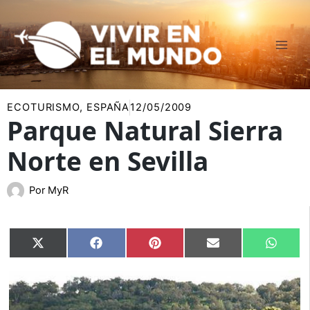
Ir
al
contenido
ECOTURISMO
,
ESPAÑA
12/05/2009
Parque Natural Sierra
Norte en Sevilla
Por
MyR
Compartir
Compartir
Compartir
Compartir
Compar
X
Facebook
Pinterest
Email
Whats
en
en
en
en
en
(Twitter)