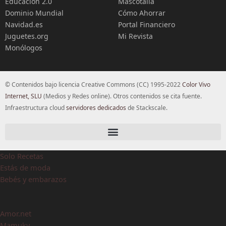
Educación 2.0
Mascotalia
Dominio Mundial
Cómo Ahorrar
Navidad.es
Portal Financiero
Juguetes.org
Mi Revista
Monólogos
© Contenidos bajo licencia Creative Commons (CC) 1995-2022
Color Vivo
Internet, SLU
(Medios y Redes online). Otros contenidos se cita fuente.
Infraestructura cloud
servidores dedicados
de Stackscale.
Solo Recetas
Estás de moda
Bebés y embarazos
Amor.net
Mamuky