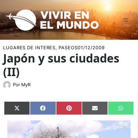
Ir
al
contenido
LUGARES DE INTERES
,
PASEOS
01/12/2009
Japón y sus ciudades
(II)
Por
MyR
Compartir
Compartir
Compartir
Compartir
Compar
X
Facebook
Pinterest
Email
Whats
en
en
en
en
en
(Twitter)