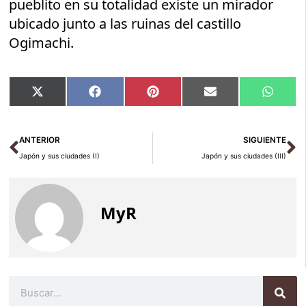
pueblito en su totalidad existe un mirador
ubicado junto a las ruinas del castillo
Ogimachi.
Compartir
Compartir
Compartir
Compartir
Compar
X
Facebook
Pinterest
Email
Whats
en
en
en
en
en
(Twitter)
Ant
Si
ANTERIOR
SIGUIENTE
Japón y sus ciudades (I)
Japón y sus ciudades (III)
MyR
Buscar