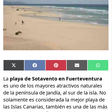
Compartir
Compartir
Compartir
Compartir
Compar
X
Facebook
Pinterest
Email
Whats
en
en
en
en
en
(Twitter)
La
playa de Sotavento en Fuerteventura
es uno de los mayores atractivos naturales
de la península de Jandía, al sur de la isla. No
solamente es considerada la mejor playa de
las Islas Canarias, también es una de las más