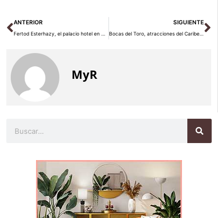
Ant
Si
ANTERIOR
SIGUIENTE
Fertod Esterhazy, el palacio hotel en Hungría
Bocas del Toro, atracciones del Caribe en Panamá
MyR
Buscar