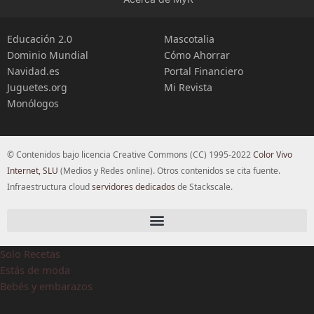
Educación 2.0
Mascotalia
Dominio Mundial
Cómo Ahorrar
Navidad.es
Portal Financiero
Juguetes.org
Mi Revista
Monólogos
© Contenidos bajo licencia Creative Commons (CC) 1995-2022
Color Vivo
Internet, SLU
(Medios y Redes online). Otros contenidos se cita fuente.
Infraestructura cloud
servidores dedicados
de Stackscale.
Solo Recetas
Estás de moda
Bebés y embarazos