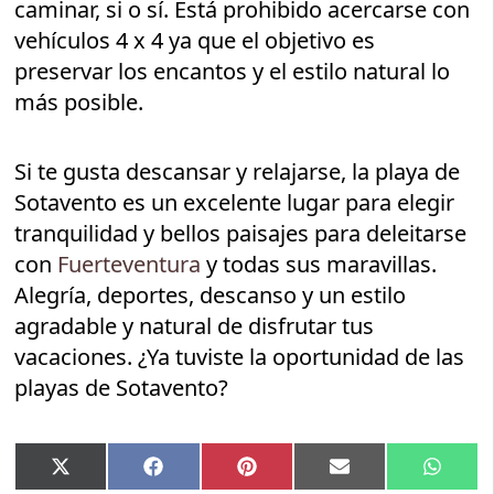
caminar, si o sí. Está prohibido acercarse con
vehículos 4 x 4 ya que el objetivo es
preservar los encantos y el estilo natural lo
más posible.
Si te gusta descansar y relajarse, la playa de
Sotavento es un excelente lugar para elegir
tranquilidad y bellos paisajes para deleitarse
con
Fuerteventura
y todas sus maravillas.
Alegría, deportes, descanso y un estilo
agradable y natural de disfrutar tus
vacaciones. ¿Ya tuviste la oportunidad de las
playas de Sotavento?
Compartir
Compartir
Compartir
Compartir
Compar
X
Facebook
Pinterest
Email
Whats
en
en
en
en
en
(Twitter)