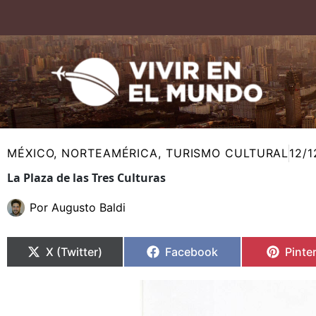
Ir
al
contenido
MÉXICO
,
NORTEAMÉRICA
,
TURISMO CULTURAL
12/1
La Plaza de las Tres Culturas
Por
Augusto Baldi
Compartir
Compartir
Compartir
Compartir
Compa
Compa
en
en
en
en
en
en
X (Twitter)
Facebook
Pinte