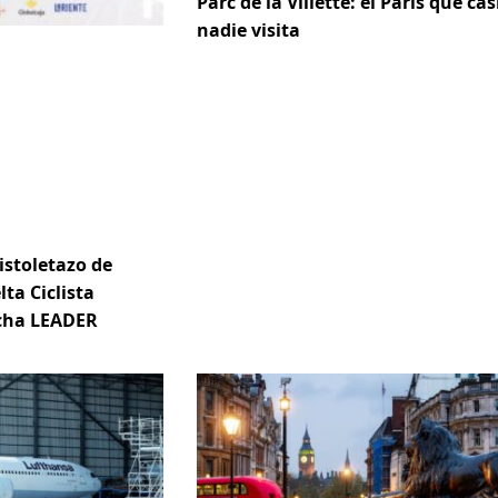
Parc de la Villette: el París que cas
nadie visita
istoletazo de
lta Ciclista
ncha LEADER