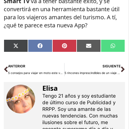
Smart Tv
va a tener bastante éxito, y se
convertirá en una herramienta bastante útil
para los viajeros amantes del turismo. A tí,
¿qué te parece esta nueva App?
Compartir
Compartir
Compartir
Compartir
Compar
X
Facebook
Pinterest
Email
Whats
en
en
en
en
en
(Twitter)
Ant
Si
ANTERIOR
SIGUIENTE
5 consejos para viajar en moto este verano
5 rincones imprescindibles de un viaje a Segovia
Elisa
Tengo 21 años y soy estudiante
de último curso de Publicidad y
RRPP. Soy una amante de las
nuevas tendencias. Con muchas
ilusiones sobre el futuro, me
encanta superarme día a día y