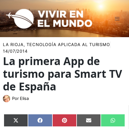
Ir
al
contenido
LA RIOJA
,
TECNOLOGÍA APLICADA AL TURISMO
14/07/2014
La primera App de
turismo para Smart TV
de España
Por
Elisa
Compartir
Compartir
Compartir
Compartir
Compar
X
Facebook
Pinterest
Email
Whats
en
en
en
en
en
(Twitter)