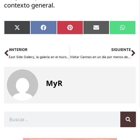
contexto general.
Compartir
Compartir
Compartir
Compartir
Compar
X
Facebook
Pinterest
Email
Whats
en
en
en
en
en
(Twitter)
Ant
Si
ANTERIOR
SIGUIENTE
East Side Gallery, la galería en el muro de Berlín
Visitar Cannes en un día por menos de 30 euros
MyR
Buscar