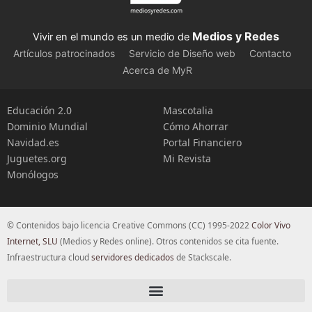
Medios y Redes
Vivir en el mundo es un medio de
Artículos patrocinados
Servicio de Diseño web
Contacto
Acerca de MyR
Educación 2.0
Mascotalia
Dominio Mundial
Cómo Ahorrar
Navidad.es
Portal Financiero
Juguetes.org
Mi Revista
Monólogos
© Contenidos bajo licencia Creative Commons (CC) 1995-2022
Color Vivo
Internet, SLU
(Medios y Redes online). Otros contenidos se cita fuente.
Infraestructura cloud
servidores dedicados
de Stackscale.