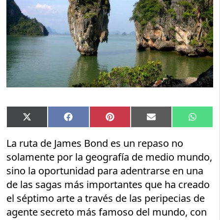
Compartir
Compartir
Compartir
Compartir
Compar
X
Facebook
Pinterest
Email
Whats
en
en
en
en
en
(Twitter)
La ruta de James Bond es un repaso no
solamente por la geografía de medio mundo,
sino la oportunidad para adentrarse en una
de las sagas más importantes que ha creado
el séptimo arte a través de las peripecias de
agente secreto más famoso del mundo, con