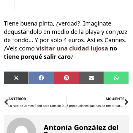
Tiene buena pinta, ¿verdad?. Imagínate
degustándolo en medio de la playa y con
jazz
de fondo… Y por solo 4 euros. Así es Cannes.
¿Veis como
visitar una ciudad lujosa
no
tiene porqué salir caro
?
Compartir
Compartir
Compartir
Compartir
Compar
X
Facebook
Pinterest
Email
Whats
en
en
en
en
en
(Twitter)
Ant
Si
ANTERIOR
SIGUIENTE
La ruta de James Bond para fans de 007
5 precauciones que has de tomar para un viaje a Tailandia
Antonia González del