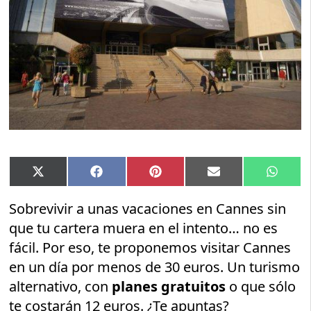
Compartir
Compartir
Compartir
Compartir
Compar
X
Facebook
Pinterest
Email
Whats
en
en
en
en
en
(Twitter)
Sobrevivir a unas vacaciones en Cannes sin
que tu cartera muera en el intento… no es
fácil. Por eso, te proponemos visitar Cannes
en un día por menos de 30 euros. Un turismo
alternativo, con
planes gratuitos
o que sólo
te costarán 12 euros. ¿Te apuntas?