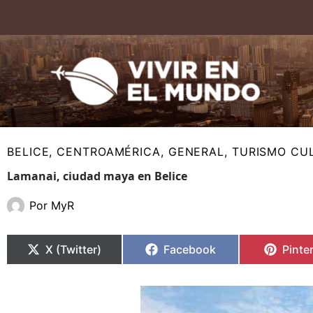
Ir
al
contenido
BELICE
,
CENTROAMÉRICA
,
GENERAL
,
TURISMO CU
Lamanai, ciudad maya en Belice
Por
MyR
Compartir
Compartir
Compartir
Compartir
Compa
Compa
en
en
en
en
en
en
X (Twitter)
Facebook
Pinte