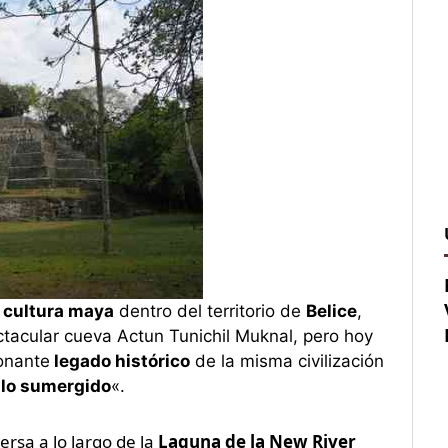
a
cultura maya
dentro del territorio de
Belice
,
tacular cueva Actun Tunichil Muknal, pero hoy
onante
legado histórico
de la misma civilización
ilo sumergido
«.
rsa a lo largo de la
Laguna de la New River