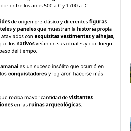
or entre los años 500 a.C y 1700 a. C.
ides
de origen pre-clásico y diferentes
figuras
teles y paneles
que muestran la
historia
propia
s ataviados con
exquisitas vestimentas y alhajas
,
que los
nativos
veían en sus rituales y que luego
paso del tiempo.
Lamanai
es un suceso insólito que ocurrió en
 los
conquistadores
y lograron hacerse más
 que reciba mayor cantidad de
visitantes
iones
en las
ruinas arqueológicas
.