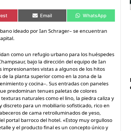
rtir
rtir
Compartir
Compartir
Compartir
Compartir
en
en
en
en
rest
Email
WhatsApp
urbano ideado por Ian Schrager– se encuentran
apital.
idan como un refugio urbano para los huéspedes
hampsaur, bajo la dirección del equipo de Ian
 impresionantes vistas a algunos de los hitos
 de la planta superior como en la zona de la
tenimiento y cocina–. Sus entradas con paneles
que predominan tenues paletas de colores
xturas naturales como el lino, la piedra caliza y
 discreto para un mobiliario sofisticado, rico en
s cabeceros de cama retroiluminados de yeso,
el portal barroco del hotel. «Estoy muy orgulloso
talle y el producto final es un concepto único y