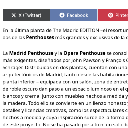
Compartir
Compartir
Compartir
Compartir
Compa
Compa
en
en
en
en
en
en
X (Twitter)
Facebook
Pinte
En la última planta de The Madrid EDITION –el resort 
dos de las
Penthouses
más grandes y exclusivas de la c
La
Madrid Penthouse
y la
Opera Penthouse
se consol
más exigentes, diseñados por John Pawson y François C
Schrager. Distribuidas en dos plantas, cuentan con unas
arquitectónicos de Madrid, tanto desde las habitaciones
planta inferior – equipada con un salón, zona de entre
de roble oscuro dan paso a un espacio luminoso en el 
blancos y crema, junto con muebles hechos a medida y te
la madera. Todo ello se convierte en un lienzo honesto y
detalles y licencias creativas, como los espectaculare
hechos a medida y cuya inspiración surge de la forma d
de este proyecto. No se ha pasado por alto ni un solo de