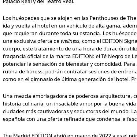
Palacio Real y del Teatro Real.
Los huéspedes que se alojen en las Penthouses de The 
ida y vuelta al hotel en un vehículo de alta gama, ade
que requieran durante toda su estancia. Los huéspede
una exclusiva oferta de
wellness
, como el EDITION Sign
cuerpo, este tratamiento de una hora de duración utiliz
fragancia oficial de la marca EDITION: el Té Negro de 
potenciar la sensación de bienestar y comodidad. Par
rutina de fitness, podrán contratar sesiones de entre
como en el gimnasio de última generación del hotel. Pr
Una mezcla embriagadora de poderosa arquitectura, cul
historia culinaria, un insaciable amor por la buena vida
ciudades más cautivadoras y seductoras del mundo. La 
española con una oferta refinada que condensa la fasci
The Madrid EDITION abrió en marzo de 2022 y es el prim