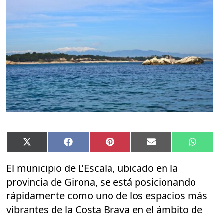
Compartir
Compartir
Compartir
Compartir
Compar
X
Facebook
Pinterest
Email
Whats
en
en
en
en
en
(Twitter)
El municipio de L’Escala, ubicado en la
provincia de Girona, se está posicionando
rápidamente como uno de los espacios más
vibrantes de la Costa Brava en el ámbito de