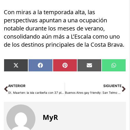
Con miras a la temporada alta, las
perspectivas apuntan a una ocupación
notable durante los meses de verano,
consolidando aún más a L’Escala como uno
de los destinos principales de la Costa Brava.
Compartir
Compartir
Compartir
Compartir
Compar
X
Facebook
Pinterest
Email
Whats
en
en
en
en
en
(Twitter)
Ant
Si
ANTERIOR
SIGUIENTE
St. Maarten: la isla caribeña con 37 playas y una regata legendaria
Buenos Aires gay friendly: San Telmo y sus secretos
MyR