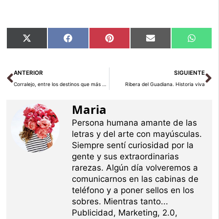
Compartir
Compartir
Compartir
Compartir
Compar
X
Facebook
Pinterest
Email
Whats
en
en
en
en
en
(Twitter)
Ant
Si
ANTERIOR
SIGUIENTE
Corralejo, entre los destinos que más crecen en España
Ribera del Guadiana. Historia viva
Maria
Persona humana amante de las
letras y del arte con mayúsculas.
Siempre sentí curiosidad por la
gente y sus extraordinarias
rarezas. Algún día volveremos a
comunicarnos en las cabinas de
teléfono y a poner sellos en los
sobres. Mientras tanto...
Publicidad, Marketing, 2.0,