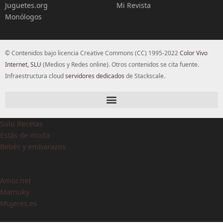
Juguetes.org
Mi Revista
Monólogos
© Contenidos bajo licencia Creative Commons (CC) 1995-2022
Color Vivo
Internet, SLU
(Medios y Redes online). Otros contenidos se cita fuente.
Infraestructura cloud
servidores dedicados
de Stackscale.
Solo Recetas
Estás de moda
Bebés y embarazos
Amor.net
Mamuky
Mujeres.es