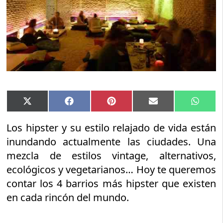
Compartir
Compartir
Compartir
Compartir
Compar
X
Facebook
Pinterest
Email
Whats
en
en
en
en
en
(Twitter)
Los hipster y su estilo relajado de vida están
inundando actualmente las ciudades. Una
mezcla de estilos vintage, alternativos,
ecológicos y vegetarianos… Hoy te queremos
contar los 4 barrios más hipster que existen
en cada rincón del mundo.