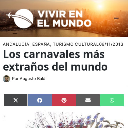
Ir
al
contenido
ANDALUCÍA
,
ESPAÑA
,
TURISMO CULTURAL
06/11/2013
Los carnavales más
extraños del mundo
Por
Augusto Baldi
Compartir
Compartir
Compartir
Compartir
Compar
X
Facebook
Pinterest
Email
Whats
en
en
en
en
en
(Twitter)