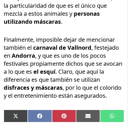
la particularidad de que es el único que
mezcla a estos animales y
personas
utilizando máscaras
.
Finalmente, imposible dejar de mencionar
también el
carnaval de Vallnord
, festejado
en
Andorra
, y que es uno de los pocos
festivales propiamente dichos que se avocan
a lo que es
el esquí
. Claro, que aquí la
diferencia es que también se utilizan
disfraces y máscaras
, por lo que el colorido
y el entretenimiento están asegurados.
Compartir
Compartir
Compartir
Compartir
Compar
X
Facebook
Pinterest
Email
Whats
en
en
en
en
en
(Twitter)