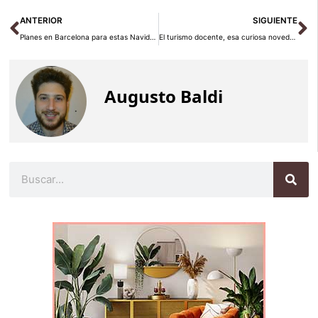
Ant
Si
ANTERIOR
SIGUIENTE
Planes en Barcelona para estas Navidades
El turismo docente, esa curiosa novedad de Shangai
Augusto Baldi
Buscar